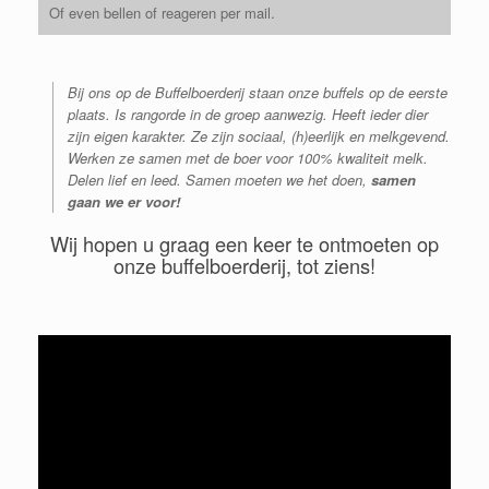
Of even bellen of reageren per mail.
Bij ons op de Buffelboerderij staan onze buffels op de eerste
plaats. Is rangorde in de groep aanwezig. Heeft ieder dier
zijn eigen karakter. Ze zijn sociaal, (h)eerlijk en melkgevend.
Werken ze samen met de boer voor 100% kwaliteit melk.
Delen lief en leed. Samen moeten we het doen,
samen
gaan we er voor!
Wij hopen u graag een keer te ontmoeten op
onze buffelboerderij, tot ziens!