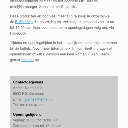
vleesassortiment bestaat op het ogenblik uit: Rollade,
(mini)Hamburger, Schnitzel en Shashlik.
Deze producten en nog veel meer zijn te koop in onze winkel
de
Buffelshop
die op vrijdag en zaterdag is geopend van 10:00
tot 16:00 uur. Voor eventuele extra openingsdagen volg ons via
Facebook.
Tijdens de openingstijden is het mogelijk om een kijkje te nemen
bij de buffels. Voor meer informatie klik
hier
. Heeft u vragen of
opmerkingen of wilt u gewoon een keer komen kijken, neem
gerust
contact
op.
Contactgegevens
Adres: Kortslag 2,
6903 PG Zevenaar
Email:
gjarns@hetnet.nl
Tel: 0316 33 43 69
Openingstijden:
Vrijdag: 10:00 tot 16:00 uur
Zaterdag: 10:00 tot 16:00 uur