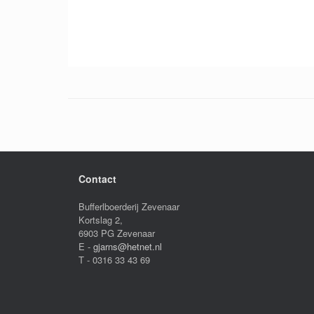
Contact
Bufferlboerderij Zevenaar
Kortslag 2,
6903 PG Zevenaar
E -
gjarns@hetnet.nl
T - 0316 33 43 69