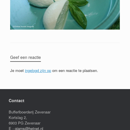
Geef een reactie
Je moet
ingelogd zijn op
om een reactie te plaatsen.
Contact
Bufferlboerderij Zevenaar
Kortslag 2,
6903 PG Zevenaar
E -
gjarns@hetnet.nl